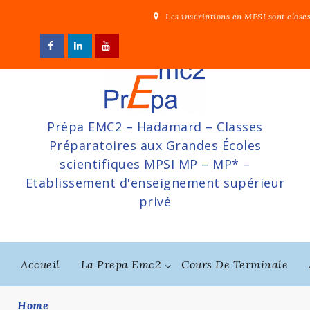
Skip
Les inscriptions en MPSI sont close
to
content
Prépa EMC2 – Hadamard – Classes
Préparatoires aux Grandes Écoles
scientifiques MPSI MP – MP* –
Etablissement d'enseignement supérieur
privé
Accueil
La Prepa Emc2
Cours De Terminale
Home