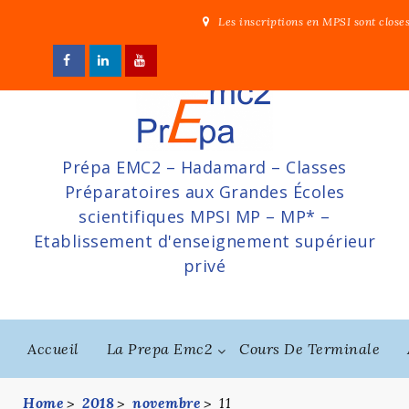
Skip
Les inscriptions en MPSI sont close
to
content
Prépa EMC2 – Hadamard – Classes
Préparatoires aux Grandes Écoles
scientifiques MPSI MP – MP* –
Etablissement d'enseignement supérieur
privé
Accueil
La Prepa Emc2
Cours De Terminale
Home
2018
novembre
11