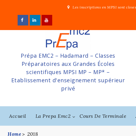
Skip
Les inscriptions en MPSI sont close
to
content
Prépa EMC2 – Hadamard – Classes
Préparatoires aux Grandes Écoles
scientifiques MPSI MP – MP* –
Etablissement d'enseignement supérieur
privé
Accueil
La Prepa Emc2
Cours De Terminale
Home
2018