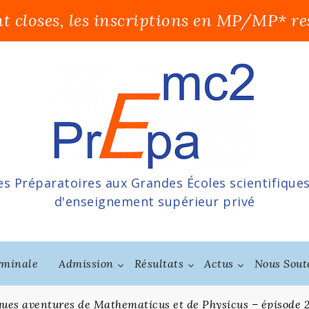
t closes, les inscriptions en MP/MP* re
s Préparatoires aux Grandes Écoles scientifique
d'enseignement supérieur privé
rminale
Admission
Résultats
Actus
Nous Sout
ues aventures de Mathematicus et de Physicus – épisode 