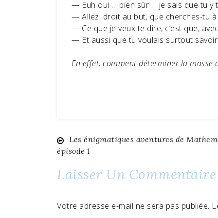
— Euh oui … bien sûr … je sais que tu y t
— Allez, droit au but, que cherches-tu à
— Ce que je veux te dire, c’est que, avec
— Et aussi que tu voulais surtout savoir
En effet, comment déterminer la masse du
Les énigmatiques aventures de Mathema
Navigation
épisode 1
de
Laisser Un Commentaire
l’article
Votre adresse e-mail ne sera pas publiée.
L