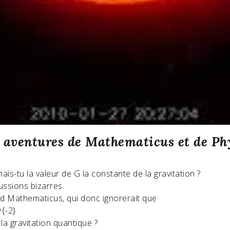
 aventures de Mathematicus et de Phy
is-tu la valeur de G la constante de la gravitation ?
ssions bizarres.
d Mathematicus, qui donc ignorerait que
a gravitation quantique ?