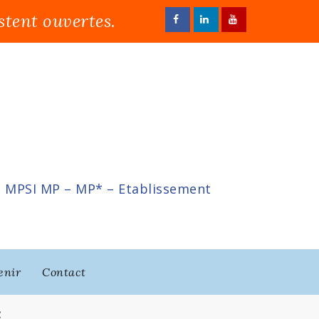
stent ouvertes.
s MPSI MP – MP* – Etablissement
enir
Contact
2