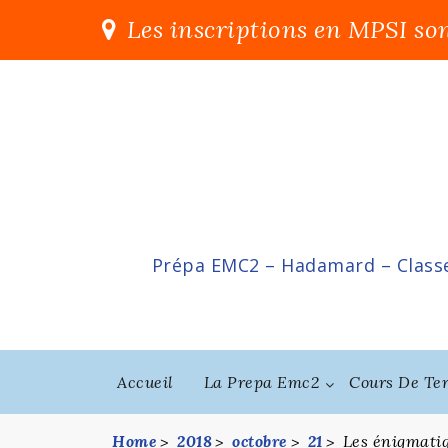
Skip
Les inscriptions en MPSI son
to
content
Prépa EMC2 – Hadamard – Classe
Accueil
La Prepa Emc2
Cours De Te
Home
2018
octobre
21
Les énigmatiq