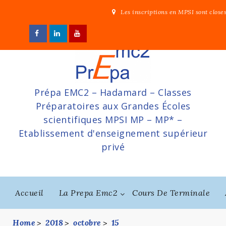
Skip
Les inscriptions en MPSI sont close
to
content
Prépa EMC2 – Hadamard – Classes
Préparatoires aux Grandes Écoles
scientifiques MPSI MP – MP* –
Etablissement d'enseignement supérieur
privé
Accueil
La Prepa Emc2
Cours De Terminale
Home
2018
octobre
15