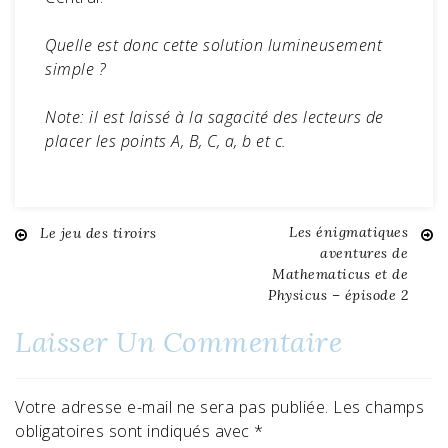
Quelle est donc cette solution lumineusement
simple ?
Note: il est laissé à la sagacité des lecteurs de
placer les points A, B, C, a, b et c.
Les énigmatiques
Le jeu des tiroirs
Navigation
aventures de
Mathematicus et de
de
Physicus – épisode 2
l’article
Laisser Un Commentaire
Votre adresse e-mail ne sera pas publiée.
Les champs
obligatoires sont indiqués avec
*