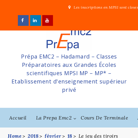
Skip
Les inscriptions en MPSI sont close
to
content
Prépa EMC2 – Hadamard – Classes
Préparatoires aux Grandes Écoles
scientifiques MPSI MP – MP* –
Etablissement d'enseignement supérieur
privé
Accueil
La Prepa Emc2
Cours De Terminale
Home
2018
février
18
Le jeu des tiroirs