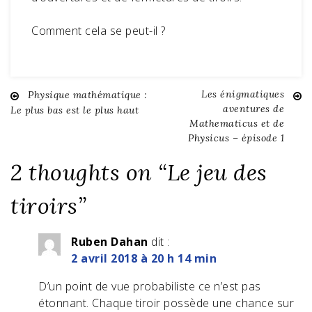
Comment cela se peut-il ?
Les énigmatiques
Physique mathématique :
Navigation
aventures de
Le plus bas est le plus haut
Mathematicus et de
de
Physicus – épisode 1
l’article
2 thoughts on “
Le jeu des
tiroirs
”
Ruben Dahan
dit :
2 avril 2018 à 20 h 14 min
D’un point de vue probabiliste ce n’est pas
étonnant. Chaque tiroir possède une chance sur