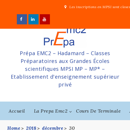
Skip
Les inscriptions en MPSI sont close
to
content
Prépa EMC2 – Hadamard – Classes
Préparatoires aux Grandes Écoles
scientifiques MPSI MP – MP* –
Etablissement d'enseignement supérieur
privé
Accueil
La Prepa Emc2
Cours De Terminale
Home
2018
décembre
30